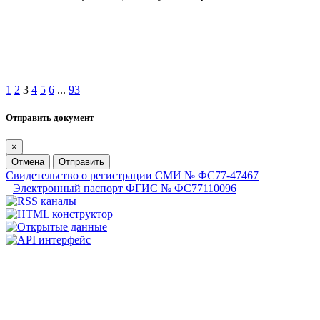
1
2
3
4
5
6
...
93
Отправить документ
×
Отмена
Отправить
Свидетельство о регистрации СМИ № ФС77-47467
Электронный паспорт ФГИС № ФС77110096