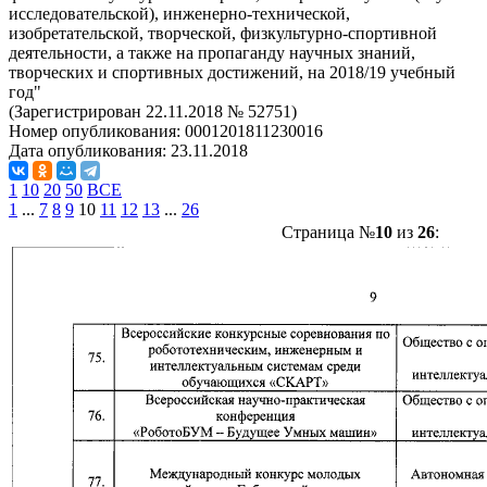
исследовательской), инженерно-технической,
изобретательской, творческой, физкультурно-спортивной
деятельности, а также на пропаганду научных знаний,
творческих и спортивных достижений, на 2018/19 учебный
год"
(Зарегистрирован 22.11.2018 № 52751)
Номер опубликования:
0001201811230016
Дата опубликования:
23.11.2018
1
10
20
50
ВСЕ
1
...
7
8
9
10
11
12
13
...
26
Страница №
10
из
26
: