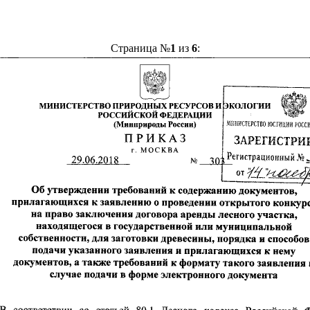
Страница №
1
из
6
: