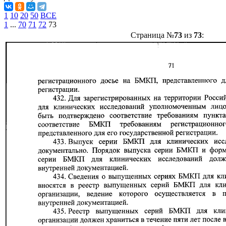
1
10
20
50
ВСЕ
1
...
70
71
72
73
Страница №
73
из
73
: