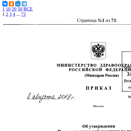
1
10
20
50
ВСЕ
1
2
3
4
...
73
Страница №
1
из
73
: