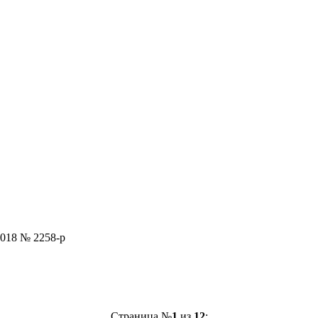
2018 № 2258-р
Страница №
1
из
12
: