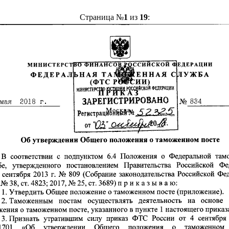
Страница №
1
из
19
: