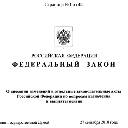
Страница №
1
из
45
: