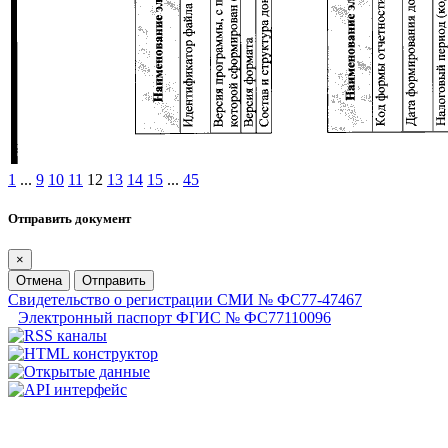
1
...
9
10
11
12
13
14
15
...
45
Отправить документ
×
Отмена
Отправить
Свидетельство о регистрации СМИ № ФС77-47467
Электронный паспорт ФГИС № ФС77110096