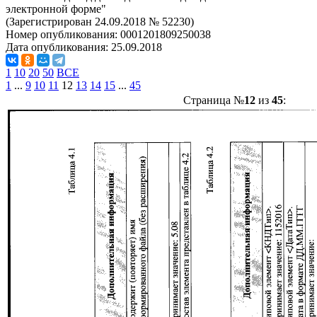
электронной форме"
(Зарегистрирован 24.09.2018 № 52230)
Номер опубликования:
0001201809250038
Дата опубликования:
25.09.2018
1
10
20
50
ВСЕ
1
...
9
10
11
12
13
14
15
...
45
Страница №
12
из
45
: