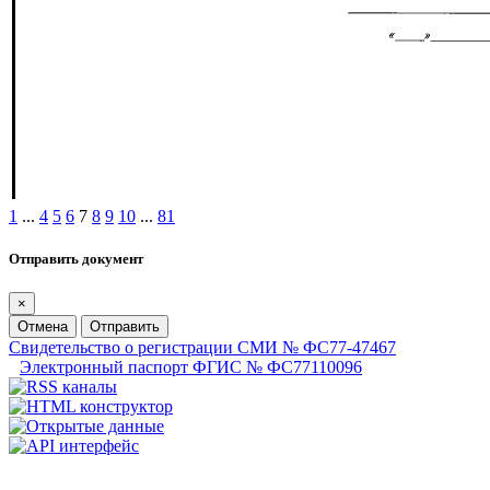
1
...
4
5
6
7
8
9
10
...
81
Отправить документ
×
Отмена
Отправить
Свидетельство о регистрации СМИ № ФС77-47467
Электронный паспорт ФГИС № ФС77110096