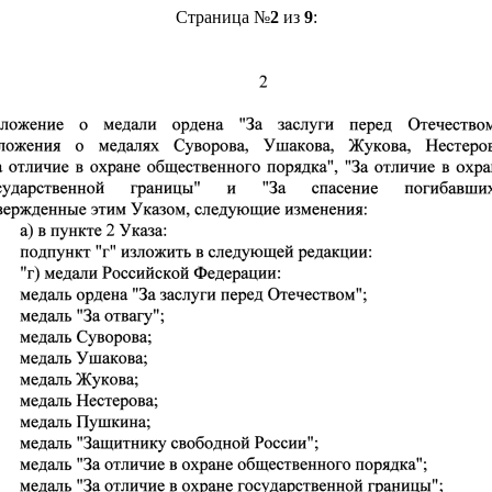
Страница №
2
из
9
: