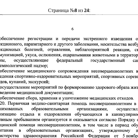
Страница №
8
из
24
: