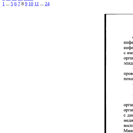
1
...
5
6
7
8
9
10
11
...
24