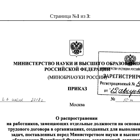
Страница №
1
из
3
: