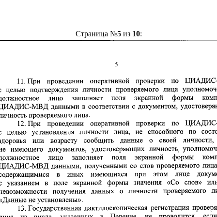
Страница №
5
из
10
: