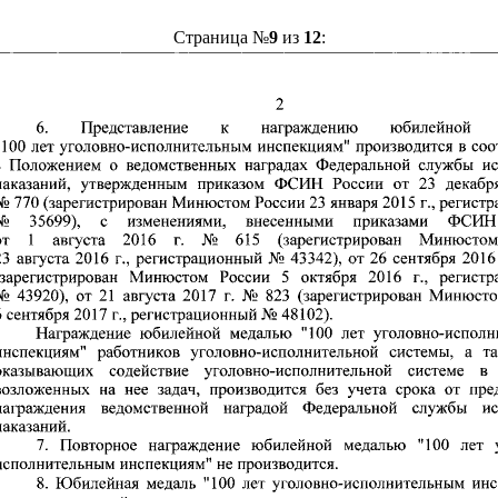
Страница №
9
из
12
: