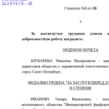
1
2
3
4
5
6
7
8
...
26
Страница №
5
из
26
: