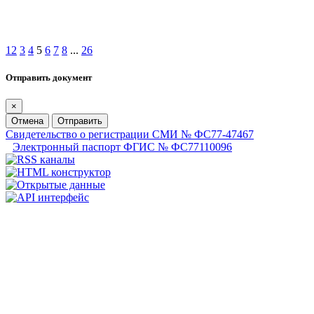
1
2
3
4
5
6
7
8
...
26
Отправить документ
×
Отмена
Отправить
Свидетельство о регистрации СМИ № ФС77-47467
Электронный паспорт ФГИС № ФС77110096