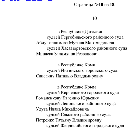
Страница №
10
из
18
: