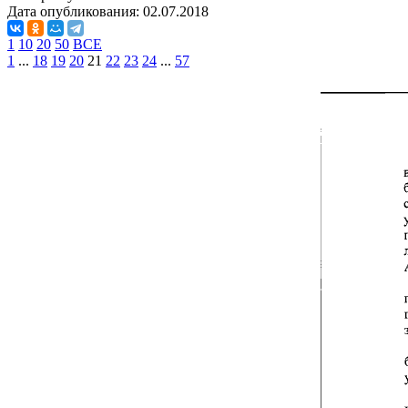
Дата опубликования:
02.07.2018
1
10
20
50
ВСЕ
1
...
18
19
20
21
22
23
24
...
57