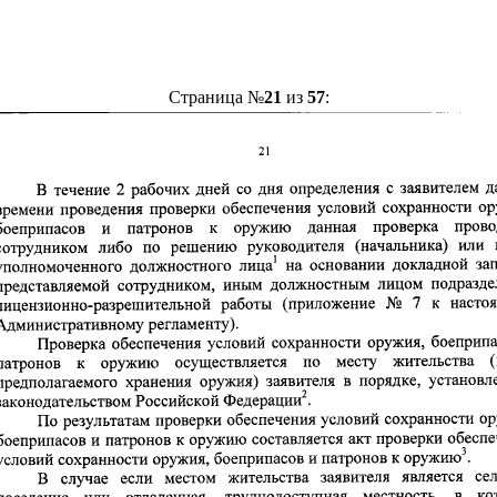
Страница №
21
из
57
: