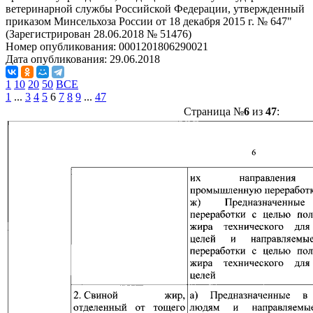
ветеринарной службы Российской Федерации, утвержденный
приказом Минсельхоза России от 18 декабря 2015 г. № 647"
(Зарегистрирован 28.06.2018 № 51476)
Номер опубликования:
0001201806290021
Дата опубликования:
29.06.2018
1
10
20
50
ВСЕ
1
...
3
4
5
6
7
8
9
...
47
Страница №
6
из
47
: