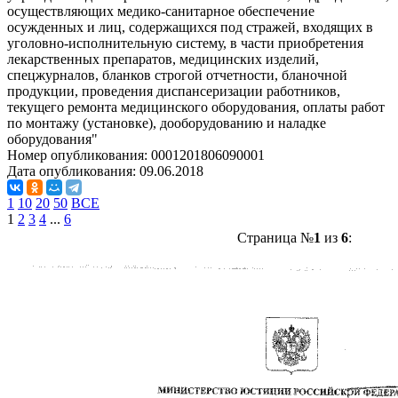
осуществляющих медико-санитарное обеспечение
осужденных и лиц, содержащихся под стражей, входящих в
уголовно-исполнительную систему, в части приобретения
лекарственных препаратов, медицинских изделий,
спецжурналов, бланков строгой отчетности, бланочной
продукции, проведения диспансеризации работников,
текущего ремонта медицинского оборудования, оплаты работ
по монтажу (установке), дооборудованию и наладке
оборудования"
Номер опубликования:
0001201806090001
Дата опубликования:
09.06.2018
1
10
20
50
ВСЕ
1
2
3
4
...
6
Страница №
1
из
6
: