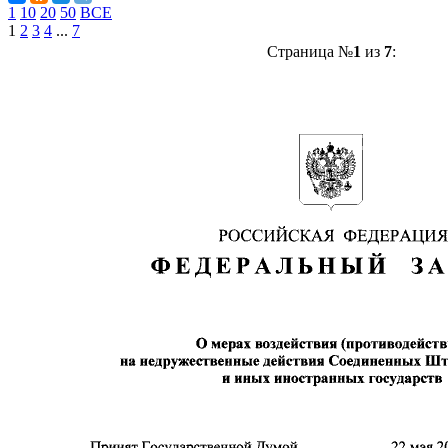
1
10
20
50
ВСЕ
1
2
3
4
...
7
Страница №
1
из
7
: