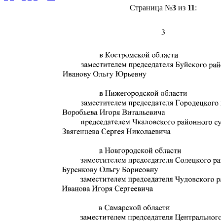
Страница №
3
из
11
: