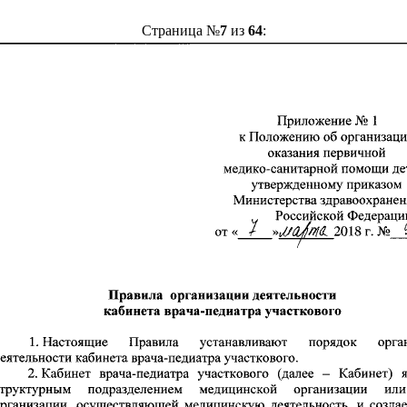
Страница №
7
из
64
: