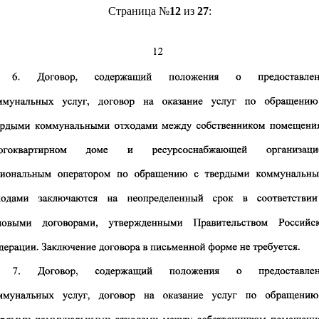
Страница №
12
из
27
: