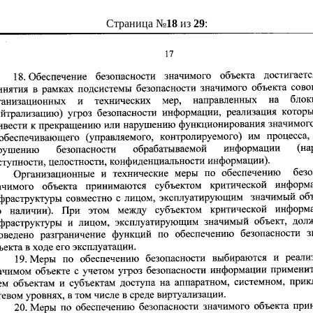
Страница №
18
из
29
: