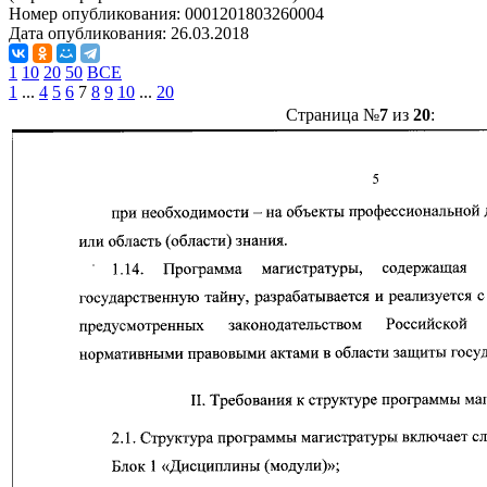
Номер опубликования:
0001201803260004
Дата опубликования:
26.03.2018
1
10
20
50
ВСЕ
1
...
4
5
6
7
8
9
10
...
20
Страница №
7
из
20
: