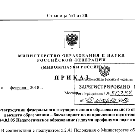
Страница №
1
из
20
: