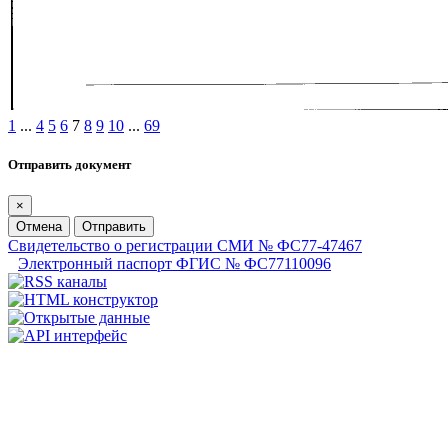
1
...
4
5
6
7
8
9
10
...
69
Отправить документ
×
Отмена
Отправить
Свидетельство о регистрации СМИ № ФС77-47467
Электронный паспорт ФГИС № ФС77110096