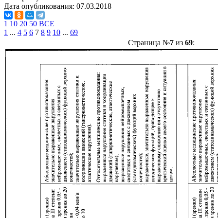
Дата опубликования:
07.03.2018
1
10
20
50
ВСЕ
1
...
4
5
6
7
8
9
10
...
69
Страница №
7
из
69
: