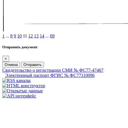
1
...
8
9
10
11
12
13
14
...
69
Отправить документ
×
Отмена
Отправить
Свидетельство о регистрации СМИ № ФС77-47467
Электронный паспорт ФГИС № ФС77110096