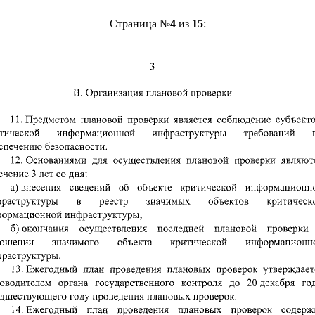
Страница №
4
из
15
: