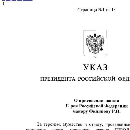
1
Страница №
1
из
1
: