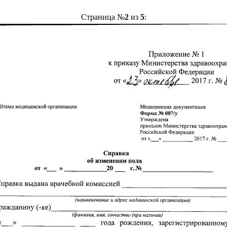
Страница №
2
из
5
: