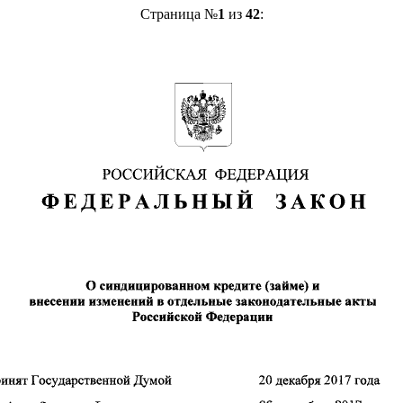
Страница №
1
из
42
: