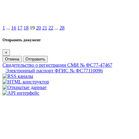
1
...
16
17
18
19
20
21
22
...
28
Отправить документ
×
Отмена
Отправить
Свидетельство о регистрации СМИ № ФС77-47467
Электронный паспорт ФГИС № ФС77110096