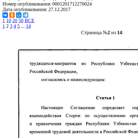
Номер опубликования:
0001201712270024
Дата опубликования:
27.12.2017
1
10
20
50
ВСЕ
1
2
3
4
5
...
14
Страница №
2
из
14
: