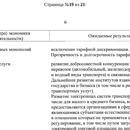
Страница №
19
из
21
: