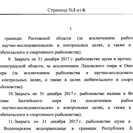
Страница №
3
из
4
: