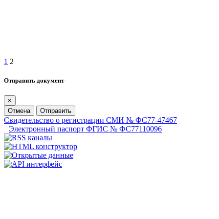
1
2
Отправить документ
×
Отмена
Отправить
Свидетельство о регистрации СМИ № ФС77-47467
Электронный паспорт ФГИС № ФС77110096