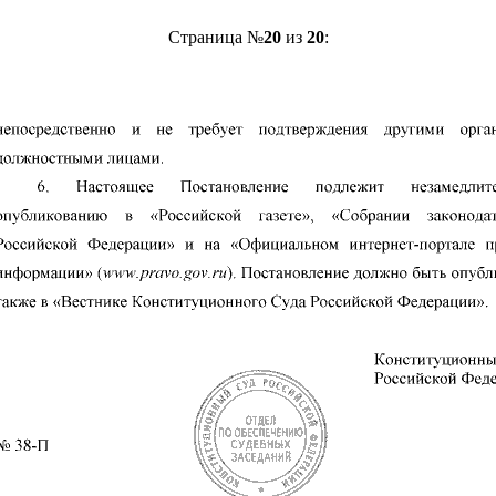
Страница №
20
из
20
: