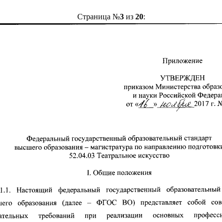
Страница №
3
из
20
: