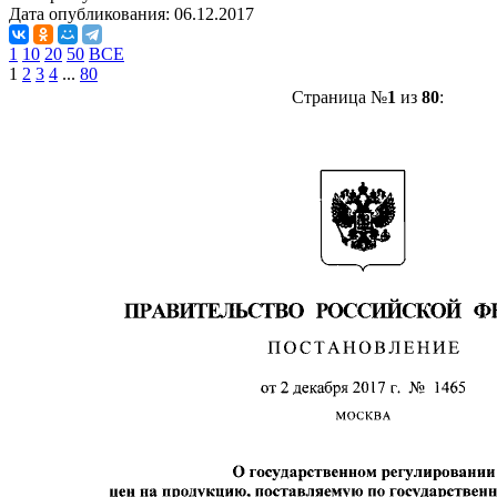
Дата опубликования:
06.12.2017
1
10
20
50
ВСЕ
1
2
3
4
...
80
Страница №
1
из
80
: