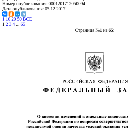
Номер опубликования:
0001201712050094
Дата опубликования:
05.12.2017
1
10
20
50
ВСЕ
1
2
3
4
...
65
Страница №
1
из
65
: