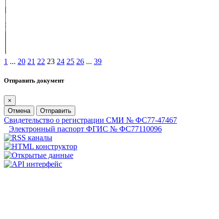
1
...
20
21
22
23
24
25
26
...
39
Отправить документ
×
Отмена
Отправить
Свидетельство о регистрации СМИ № ФС77-47467
Электронный паспорт ФГИС № ФС77110096