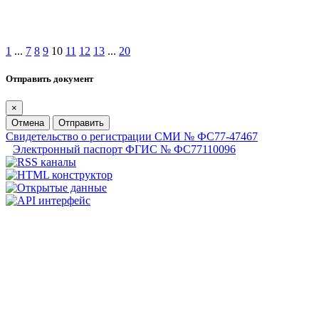
1
...
7
8
9
10
11
12
13
...
20
Отправить документ
×
Отмена
Отправить
Свидетельство о регистрации СМИ № ФС77-47467
Электронный паспорт ФГИС № ФС77110096