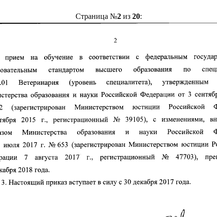
Страница №
2
из
20
: