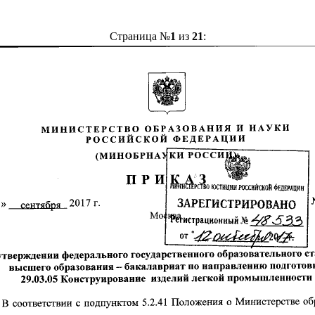
Страница №
1
из
21
: