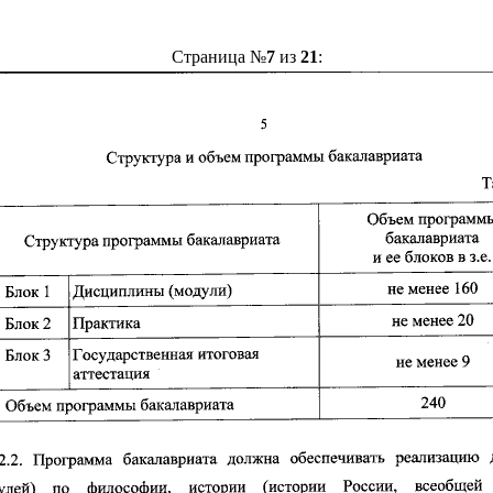
Страница №
7
из
21
: