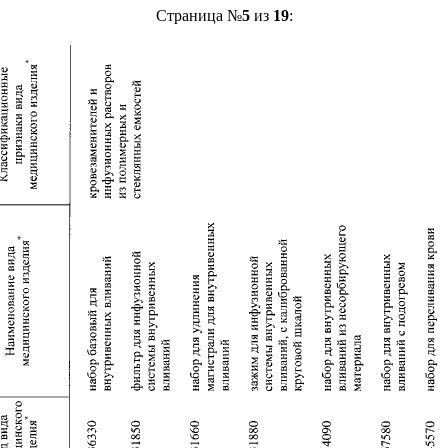
Страница №
5
из
19
: