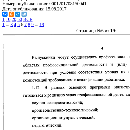
Номер опубликования:
0001201708150041
Дата опубликования:
15.08.2017
1
10
20
50
ВСЕ
1
...
3
4
5
6
7
8
9
...
19
Страница №
6
из
19
: