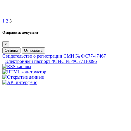
1
2
3
Отправить документ
×
Отмена
Отправить
Свидетельство о регистрации СМИ № ФС77-47467
Электронный паспорт ФГИС № ФС77110096